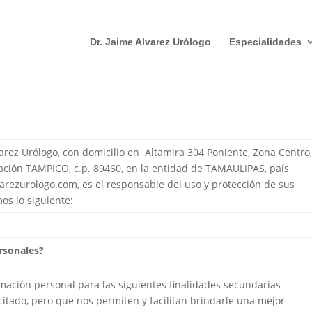
Dr. Jaime Alvarez Urólogo
Especialidades
rez Urólogo, con domicilio en
Altamira 304 Poniente, Zona Centro
ación TAMPICO, c.p.
89460
, en la entidad de TAMAULIPAS, país
varezurologo.com, es el responsable del uso y protección de sus
os lo siguiente:
ersonales?
mación personal para las siguientes finalidades secundarias
licitado, pero que nos permiten y facilitan brindarle una mejor